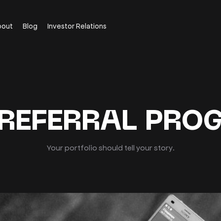
bout
Blog
Investor Relations
 REFERRAL PRO
Your portfolio should tell your story.