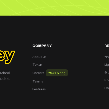
COMPANY
R
About us
Wh
Token
Li
Gi
 Miami
Careers
We’re hiring
Dubai.
Ro
Teams
Do
Features