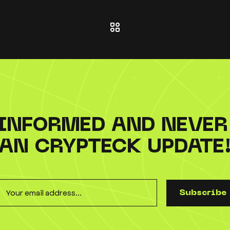
 INFORMED AND NEVER
AN CRYPTECK UPDATE
S
u
b
s
c
r
i
b
e