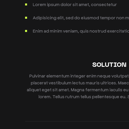
Lorem ipsum dolor sit amet, consectetur
Adipisicing elit, sed do eiusmod tempor non ma
Enim ad minim veniam, quis nostrud exercitati
SOLUTION
Pulvinar elementum integer enim neque volutpat 
placerat vestibulum lectus mauris ultrices. Mae
aliquet eget sit amet. Magna fermentum iaculis e
lorem. Tellus rutrum tellus pellentesque eu. S