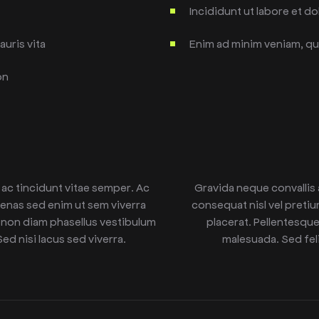
Incididunt ut labore et d
uris vita
Enim ad minim veniam, qu
on
ac tincidunt vitae semper. Ac
Gravida neque convallis
cenas sed enim ut sem viverra
consequat nisl vel preti
u non diam phasellus vestibulum
placerat. Pellentesque
ed nisi lacus sed viverra.
malesuada. Sed feli