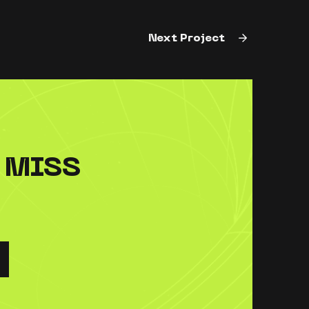
Next Project
 MISS
!