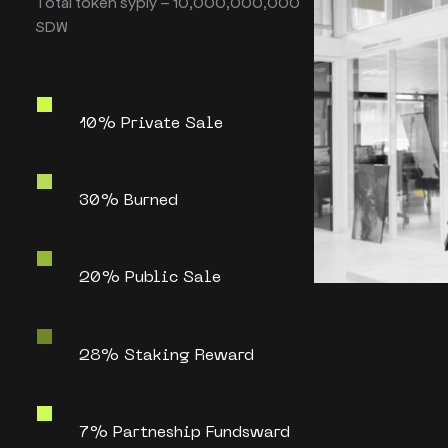
Total token syply – 10,000,000,000
SDW
10% Private Sale
30% Burned
20% Public Sale
28% Staking Reward
7% Partneship Fundsward