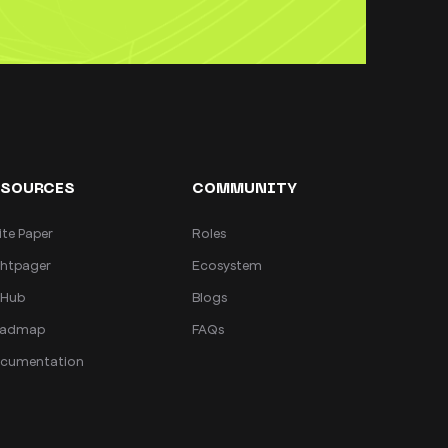
ESOURCES
COMMUNITY
ite Paper
Roles
ghtpager
Ecosystem
tHub
Blogs
admap
FAQs
cumentation