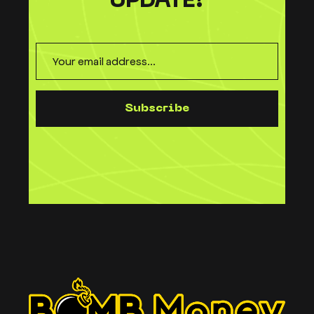
UPDATE!
S
u
b
s
c
r
i
b
e